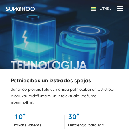
LATVIEŠU
TEHNOLOĢIJA
Pētniecības un izstrādes spējas
Sunohoo pievērš lielu uzmanību pētniecībai un attīstībai,
produktu radošumam un intelektuālā īpašuma
aizsardzībai.
+
+
1
0
3
0
Izskats Patents
Lietderīgā parauga