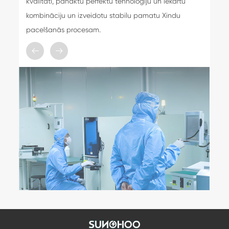
kvalitāti, panāktu perfektu tehnoloģiju un iekārtu
kombināciju un izveidotu stabilu pamatu Xindu
pacelšanās procesam.
𐃓
