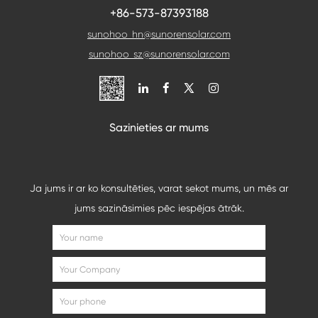
+86-573-87393188
sunohoo_hn@sunorensolar.com
sunohoo_sz@sunorensolar.com

Sazinieties ar mums
Ja jums ir ar ko konsultēties, varat sekot mums, un mēs ar
jums sazināsimies pēc iespējas ātrāk.