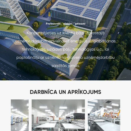
Profesionāli / efektīvi / uzticami
Koncentrējieties uz klientu bāzi izplatītajā
uzņēmējdarbībā, apvienojiet enerģijas uzglabāšanas
tehnoloģijas, uzlādes pāļu tehnoloģijas u.c., lai
paplašinātu ar uzņēmuma galveno uzņēmējdarbību
saistītās jomas.
DARBNĪCA UN APRĪKOJUMS