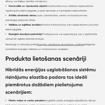
rēķinus vai daļējus beztīklu risinājumus.
Komerciālie un rūpnieciskie objekti:
Uzņēmumiem, kuru darbībai nepieciešama
nepārtraukta elektroapgāde, jo īpaši teritorijās ar nestabiliem elektrotīkliem.
Attālās atrašanās vietas:
Lauku saimniecības, namiņi vai būvlaukumi bez
pastāvīgas piekļuves tīklam.
Valdības un izglītības iestādes:
Kritiskai infrastruktūrai, kam nepieciešama uzticama
elektroapgāde.
Ekoloģiski domājoši patērētāji:
Privātpersonas vai organizācijas, kas ir apņēmušās
samazināt oglekļa dioksīda emisijas.
Neatkarīgi no lietotāja profila,
Enerģijas uzkrāšanas akumulatoru sistēma
pielāgoties
konkrētiem enerģijas mērķiem un izmantošanas modeļiem.
Produkta lietošanas scenāriji
Hibrīdās enerģijas uzglabāšanas sistēmu
risinājumu elastība padara tos ideāli
piemērotus dažādiem pielietojuma
scenārijiem:
Pilsētu mājas ar saules paneļiem:
Uzglabāt saules enerģijas pārpalikumu dienas