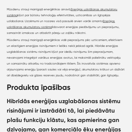
Mūsdienu strauji mainīgajā enerģētikas ainavā,
Enerģijas uzkrāšanas akumulatoru
sistēma
kļūst par būtisku tehnoloģiju efektivitātes, uzticamības un ilgtspējas
uzlabošanai. Uzņēmumi un nozares visā pasaulē arvien vairāk izmanto
Enerģijas
uzkrāšanas akumulatoru sistēma
līdzsvarot enerģijas piedāvājumu un pieprasījumu,
samazināt izmaksas un atbalstīt pāreju uz zaļāku nākotni.
Mūsdienu strauji mainīgajā enerģētikas vidē pieprasījums pēc uzticamiem, efektīviem
un elastīgiem enerģijas risinājumiem ir lielāks nekā jebkad agrāk. Hibrīdie enerģijas
uzglabāšanas sistēmu risinājumi kļūst par ideālu risinājumu šim pieprasījumam,
nevainojami integrējot vairākus enerģijas avotus, lai maksimāli palielinātu veiktspēju
un samazinātu atkarību no tradicionālajiem tīkliem. Šīs inovatīvās sistēmas apvieno
atjaunojamo enerģiju (parasti saules vai vēja enerģiju), akumulatoru krātuvi un dažkārt
arī dīzeļdegvielu vai gāzes rezerves jaudu, nodrošinot gan stabilitāti, gan ilgtspēju.
Produkta īpašības
Hibrīdās enerģijas uzglabāšanas sistēmu
risinājumi ir izstrādāti tā, lai piedāvātu
plašu funkciju klāstu, kas apmierina gan
dzīvojamo, gan komerciālo ēku enerģijas