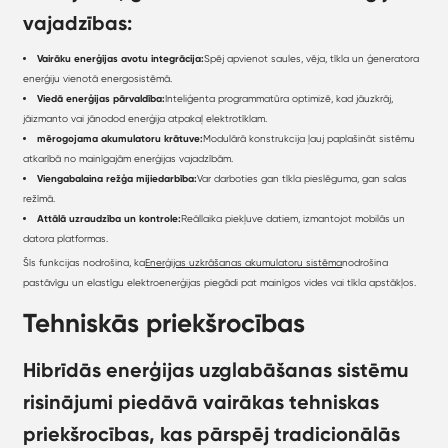
vajadzības:
Vairāku enerģijas avotu integrācija:
Spēj apvienot saules, vēja, tīkla un ģeneratora
enerģiju vienotā energosistēmā.
Viedā enerģijas pārvaldība:
Inteliģenta programmatūra optimizē, kad jāuzkrāj,
jāizmanto vai jānodod enerģija atpakaļ elektrotīklam.
mērogojama akumulatoru krātuve:
Modulārā konstrukcija ļauj paplašināt sistēmu
atkarībā no mainīgajām enerģijas vajadzībām.
Viengabalaina režģa mijiedarbība:
Var darboties gan tīkla pieslēguma, gan salas
režīmā.
Attālā uzraudzība un kontrole:
Reāllaika piekļuve datiem, izmantojot mobilās un
datora platformas.
Šīs funkcijas nodrošina, ka
Enerģijas uzkrāšanas akumulatoru sistēma
nodrošina
pastāvīgu un elastīgu elektroenerģijas piegādi pat mainīgos vides vai tīkla apstākļos.
Tehniskās priekšrocības
Hibrīdās enerģijas uzglabāšanas sistēmu
risinājumi piedāvā vairākas tehniskas
priekšrocības, kas pārspēj tradicionālās