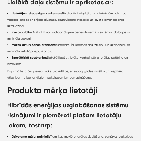
Lielākā daļa sistēmu ir aprīkotas ar:
Lietotājam draudzīgas saskarnes:
Pārskatāmi displeji un uz lietotnēm balstītas
vadības ierīces enerģijas plūsmas, akumulatora stāvokļa un avota izmantošanas
uzraudzībai.
Klusa darbība:
Atšķirībā no tradicionālajiem ģeneratoriem šīs sistēmas darbojas ar
minimālu troksni.
Mazas uzturēšanas prasības:
Izstrādāts, lai nodrošinātu izturību un uzticamību ar
minimālu lietotāja iejaukšanos.
Enerģētiskā neatkarība:
Lietotāji iegūst lielāku kontroli pār enerģijas patēriņu un
izmaksām.
Kopumā lietotāja pieredzi raksturo ērtības, energoapgādes drošība un vispārēja
atkarības no komunālajiem pakalpojumiem samazināšana.
Produkta mērķa lietotāji
Hibrīdās enerģijas uzglabāšanas sistēmu
risinājumi ir piemēroti plašam lietotāju
lokam, tostarp:
Dzīvojamo māju īpašnieki:
Tiem, kas meklē enerģijas dublēšanu, zemākus elektrības