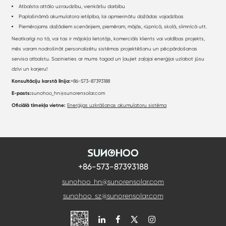
Atbalsta attālo uzraudzību, vienkāršu darbību
Paplašināmā akumulatora ietilpība, lai apmierinātu dažādas vajadzības
Piemērojams dažādiem scenārijiem, piemēram, mājās, rūpnīcā, skolā, slimnīcā utt.
Neatkarīgi no tā, vai tas ir mājokļa lietotājs, komerciāls klients vai valdības projekts,
mēs varam nodrošināt personalizētu sistēmas projektēšanu un pēcpārdošanas
servisa atbalstu. Sazinieties ar mums tagad un ļaujiet zaļajai enerģijai uzlabot jūsu
dzīvi un karjeru!
Konsultāciju karstā līnija:
+86-573-87393188
E-pasts:
sunohoo_hn@sunorensolar.com
Oficiālā tīmekļa vietne:
Enerģijas uzkrāšanas akumulatoru sistēma
+86-573-87393188
sunohoo_hn@sunorensolar.com
sunohoo_sz@sunorensolar.com
