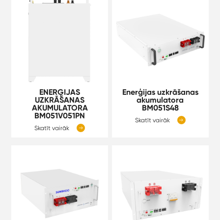
ENERĢIJAS
Enerģijas uzkrāšanas
UZKRĀŠANAS
akumulatora
AKUMULATORA
BM051S48
BM051V051PN
Skatīt vairāk

Skatīt vairāk
