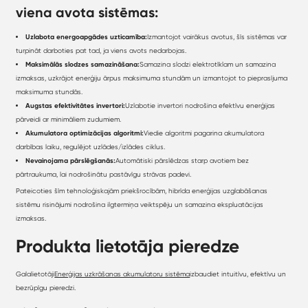
viena avota sistēmas:
Uzlabota energoapgādes uzticamība:
Izmantojot vairākus avotus, šīs sistēmas var
turpināt darboties pat tad, ja viens avots nedarbojas.
Maksimālās slodzes samazināšana:
Samazina slodzi elektrotīklam un samazina
izmaksas, uzkrājot enerģiju ārpus maksimuma stundām un izmantojot to pieprasījuma
maksimuma stundās.
Augstas efektivitātes invertori:
Uzlabotie invertori nodrošina efektīvu enerģijas
pārveidi ar minimāliem zudumiem.
Akumulatora optimizācijas algoritmi:
Viedie algoritmi pagarina akumulatora
darbības laiku, regulējot uzlādes/izlādes ciklus.
Nevainojama pārslēgšanās:
Automātiski pārslēdzas starp avotiem bez
pārtraukuma, lai nodrošinātu pastāvīgu strāvas padevi.
Pateicoties šīm tehnoloģiskajām priekšrocībām, hibrīda enerģijas uzglabāšanas
sistēmu risinājumi nodrošina ilgtermiņa veiktspēju un samazina ekspluatācijas
izmaksas.
Produkta lietotāja pieredze
Galalietotāji
Enerģijas uzkrāšanas akumulatoru sistēma
izbaudiet intuitīvu, efektīvu un
bezrūpīgu pieredzi.