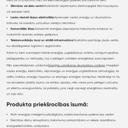
laikā, lai to izmantotu naktī vai elektroenerģijas padeves pārtraukumu laikā.
Slimnīcas vai datu centri:
Nodrošināt nepārtrauktu elektroapgādi tīkla traucējumu
vai apkopes laikā.
Lauku ciemati ārpus elektrotīkla:
Apvienojiet saules enerģiju un akumulatoru
krātuves, lai izveidotu uzticamus vietējos mikrotīklus.
Komerciālās ēkas:
Samazināt enerģijas pieprasījuma maksimuma izmaksas un
nodrošināt rezerves avārijas gadījumus.
Telekomunikāciju torņi un attālā infrastruktūra:
Nodrošina pastāvīgu jaudu vietās,
kur dīzeļdegvielas loģistika ir apgrūtināta.
Katrā no šiem scenārijiem hibrīda enerģijas uzglabāšanas sistēmu risinājumi piedāvā
pielāgojamību un veiktspēju, kas ir pielāgoti unikāliem enerģētikas izaicinājumiem.
Mēs specializējamies uzlabotas
Enerģijas uzkrāšanas akumulatoru sistēma
, integrējot
saules enerģiju, elektrotīklu, vēja enerģiju un enerģijas uzglabāšanas tehnoloģijas, lai
radītu stabilus, enerģiju taupošus un elastīgus enerģijas risinājumus. Neatkarīgi no tā,
vai atrodaties pilsētā, laukos vai attālos apvidos, mēs varam jums pielāgot uzticamu
un efektīvu energosistēmu, lai palīdzētu jums viegli sasniegt enerģētisko neatkarību
un zaļo dzīvi.
Produkta priekšrocības īsumā:
Multi-enerģijas inteliģenta pārslēgšana, stabila barošanas padeve bez raizēm
Elektrības rēķinu ietaupīšana, maksimuma samazināšana un ielejas aizpildīšana,
energoefektivitātes uzlabošana.